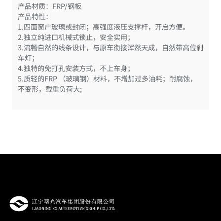
产品材质：FRP/钢板
产品特性：
1.四面窗户玻璃或封闭；高强度液压支撑杆，开启方便。
2.独立纯进口机械式锁止，安全实用；
3.流畅自然的线条设计，与原车衔接浑然天成，自然带高位刹
车灯；
4.独特的免打孔安装方式，不上车身；
5.质轻的FRP （玻璃钢）材料，不增加过多油耗；耐腐蚀，
不变形，载重负荷大;